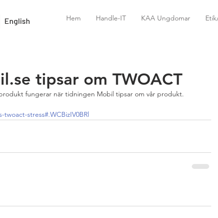
Hem
Handle-IT
KAA Ungdomar
Eti
English
il.se tipsar om TWOACT
r produkt fungerar när tidningen Mobil tipsar om vår produkt.
s-twoact-stress#.WCBizIV0BRl