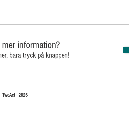
v mer information?
mer, bara tryck på knappen!
TwoAct
2026
B