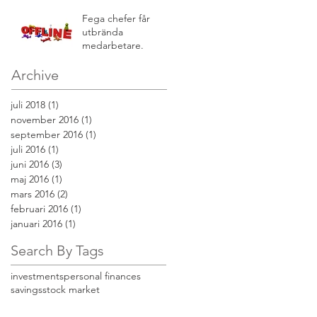
Fega chefer får
utbrända
medarbetare.
Archive
juli 2018
(1)
1 inlägg
november 2016
(1)
1 inlägg
september 2016
(1)
1 inlägg
juli 2016
(1)
1 inlägg
juni 2016
(3)
3 inlägg
maj 2016
(1)
1 inlägg
mars 2016
(2)
2 inlägg
februari 2016
(1)
1 inlägg
januari 2016
(1)
1 inlägg
Search By Tags
investments
personal finances
savings
stock market