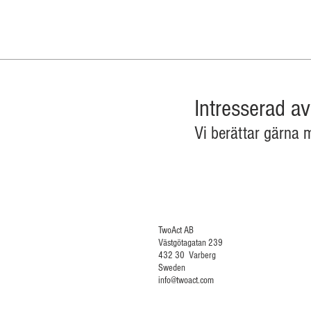
Intresserad a
Vi berättar gärna 
TwoAct A
Västgötagatan 239
432 30 Varberg
Sweden
info@twoact.com