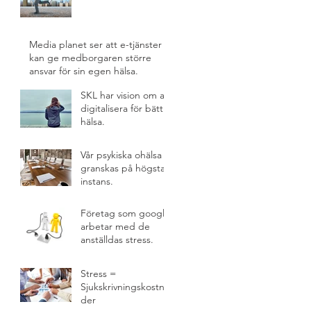
Media planet ser att e-tjänster
kan ge medborgaren större
ansvar för sin egen hälsa.
SKL har vision om att
digitalisera för bättre
hälsa.
Vår psykiska ohälsa
granskas på högsta
instans.
Företag som google
arbetar med de
anställdas stress.
Stress =
Sjukskrivningskostna
der