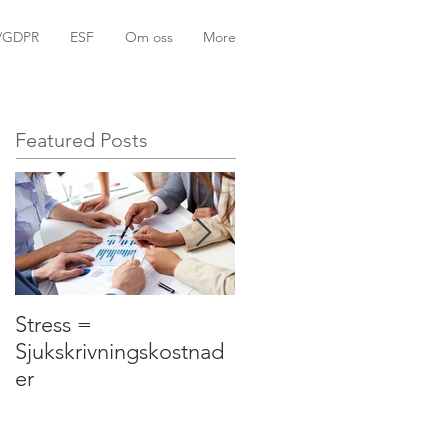
k/GDPR
ESF
Om oss
More
Featured Posts
Stress =
Tid är pengar.
Sjukskrivningskostnad
er