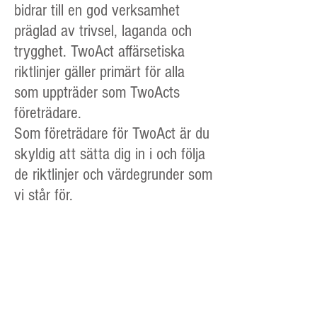
bidrar till en god verksamhet
präglad av trivsel, laganda och
trygghet. TwoAct affärsetiska
riktlinjer gäller primärt för alla
som uppträder som TwoActs
företrädare.
Som företrädare för TwoAct är du
skyldig att sätta dig in i och följa
de riktlinjer och värdegrunder som
vi står för.
TwoAct ska följa alla gällande
offentliga lagar, regler och satta
riktlinjer som finns, inklusive de
som rör bokföring.