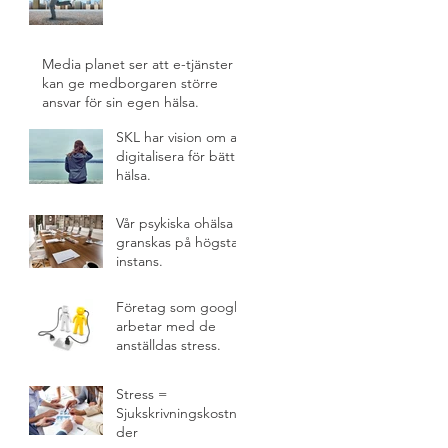
Media planet ser att e-tjänster
kan ge medborgaren större
ansvar för sin egen hälsa.
SKL har vision om att
digitalisera för bättre
hälsa.
Vår psykiska ohälsa
granskas på högsta
instans.
Företag som google
arbetar med de
anställdas stress.
Stress =
Sjukskrivningskostna
der