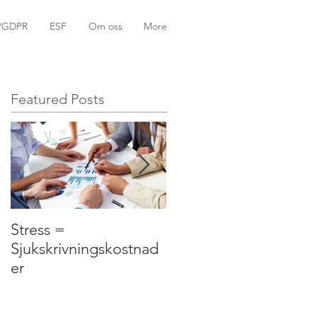
k/GDPR
ESF
Om oss
More
Featured Posts
Stress =
Tid är pengar.
Sjukskrivningskostnad
er