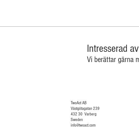
Intresserad a
Vi berättar gärna 
TwoAct A
Västgötagatan 239
432 30 Varberg
Sweden
info@twoact.com