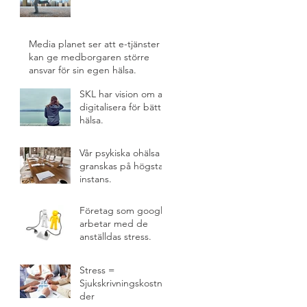
Media planet ser att e-tjänster
kan ge medborgaren större
ansvar för sin egen hälsa.
SKL har vision om att
digitalisera för bättre
hälsa.
Vår psykiska ohälsa
granskas på högsta
instans.
Företag som google
arbetar med de
anställdas stress.
Stress =
Sjukskrivningskostna
der