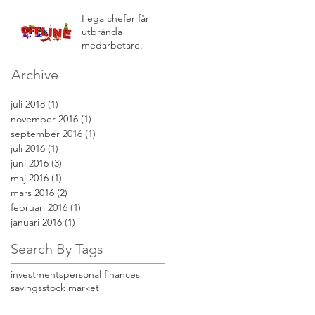
Fega chefer får
utbrända
medarbetare.
Archive
juli 2018
(1)
1 inlägg
november 2016
(1)
1 inlägg
september 2016
(1)
1 inlägg
juli 2016
(1)
1 inlägg
juni 2016
(3)
3 inlägg
maj 2016
(1)
1 inlägg
mars 2016
(2)
2 inlägg
februari 2016
(1)
1 inlägg
januari 2016
(1)
1 inlägg
Search By Tags
investments
personal finances
savings
stock market