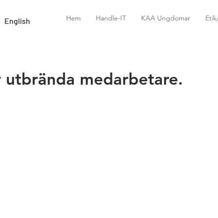
Hem
Handle-IT
KAA Ungdomar
Eti
English
r utbrända medarbetare.