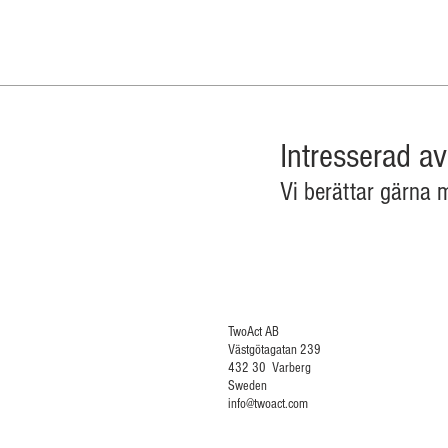
Intresserad a
Vi berättar gärna 
TwoAct A
Västgötagatan 239
432 30 Varberg
Sweden
info@twoact.com