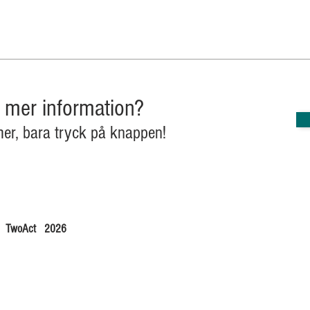
v mer information?
mer, bara tryck på knappen!
TwoAct
2026
B