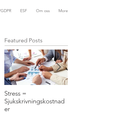
k/GDPR
ESF
Om oss
More
Featured Posts
Stress =
Tid är pengar.
Sjukskrivningskostnad
er